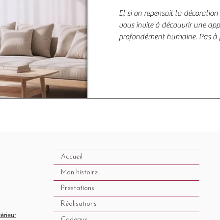
Et si on repensait la décoratio
vous invite à découvrir une appr
profondément humaine. Pas à pa
en un cocon vivant, aligné avec qui vous 
émotions, identité visuelle et bi
ligne, partout en France. Téléc
réenchantez votre chez-vous !
Accueil
Mon histoire
Prestations
Réalisations
térieur
Cadeaux