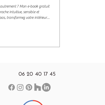
n autrement ? Mon e-book gratuit
oche intuitive, sensible et
s, transformez votre intérieur
êtes. Conseils déco,
en-être chez soi. Pour tous, en
hargez le maintenant et
06 20 40 17 45