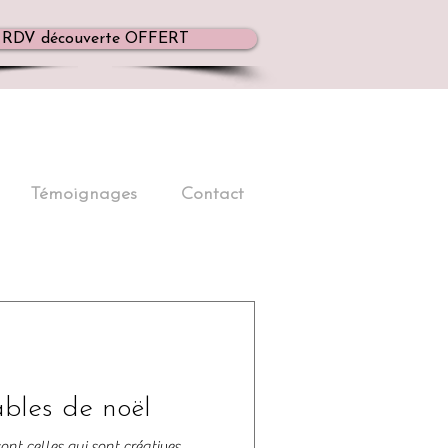
RDV découverte OFFERT
Témoignages
Contact
ables de noël
ont celles qui sont créatives,