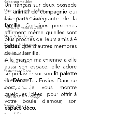
Relooking meubles
Un français sur deux possède 
un 
animal de compagnie
 qui 
Objets déco personnalisés
fait partie intégrante de la 
Ateliers Déco & Créatifs
famille
. Certaines personnes 
Travaux & Astuces Déco
affirment même qu'elles sont 
Styles & Tendances
plus proches de  leurs amis à 
4 
pattes
 que d’autres membres 
Couleurs & Matériaux
de leur famille. 
Bien-être & Déco
A la maison ma chienne a elle 
Plantes & Jardins
aussi son espace, elle adore 
Festivités et Déco
se prélasser sur son 
lit palette
de 
Décor
 Tes Envies. Dans ce 
DIY & Upcycling
post,  je vous montre 
Animaux & Déco
quelques idées  pour offrir à 
Tests déco et bricolage
votre boule d'amour, son 
Vidéos Déco
espace déco
.