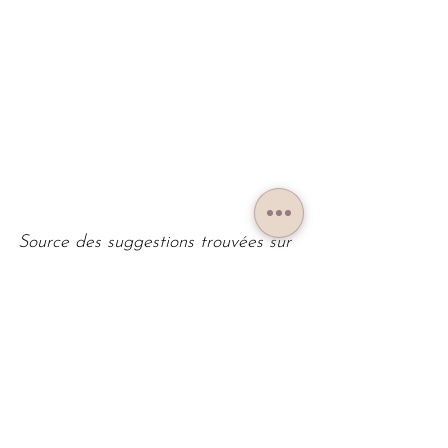
Source des suggestions trouvées sur 
 Pinterest pour les Diy et des sites 
spécialisés comme Sindesign, Dog & 
Cat design, Meyou paris, Saltato, 
Etsy.