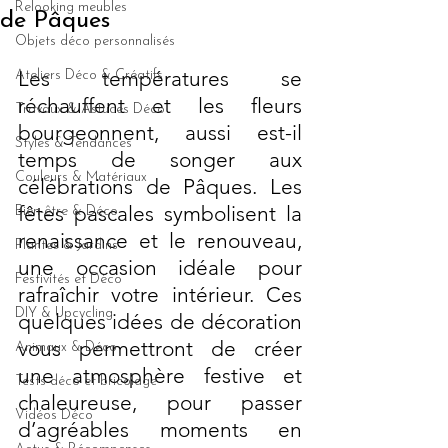
Relooking meubles
de Pâques
Objets déco personnalisés
Les températures se 
Ateliers Déco & Créatifs
réchauffent et les fleurs 
Travaux & Astuces Déco
bourgeonnent, aussi est-il 
Styles & Tendances
temps de songer aux 
Couleurs & Matériaux
célébrations de Pâques. Les 
fêtes pascales symbolisent la 
Bien-être & Déco
renaissance et le renouveau, 
Plantes & Jardins
une occasion idéale pour 
Festivités et Déco
rafraîchir votre intérieur. Ces 
DIY & Upcycling
quelques idées de décoration 
vous permettront de créer 
Animaux & Déco
une atmosphère festive et 
Tests déco et bricolage
chaleureuse, pour passer 
Vidéos Déco
d’agréables moments en 