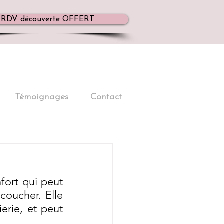
RDV découverte OFFERT
Témoignages
Contact
ort qui peut 
oucher. Elle 
rie, et peut 