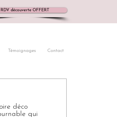
RDV découverte OFFERT
Témoignages
Contact
soire déco
ournable qui