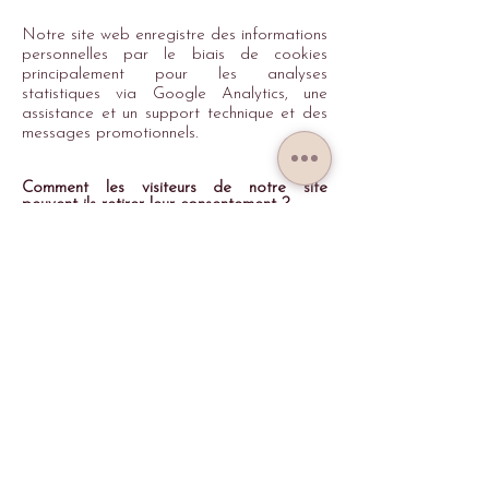
Notre site web enregistre des informations
personnelles par le biais de cookies
principalement pour les analyses
statistiques via Google Analytics, une
assistance et un support technique et des
messages promotionnels.
Comment les visiteurs de notre site
peuvent ils
retirer leur consentement ?
Si vous ne souhaitez plus que nous traitions
vos données, veuillez nous contacter à
atelierdecarolyne@gmail.com
ou nous
envoyer un courrier au 86 chemin de
Feydel 38110 MONTAGNIEU.
Mises à jour de la politique de
confidentialité
Nous nous réservons le droit de modifier
cette politique de confidentialité à tout
moment, aussi nous vous invitons à la