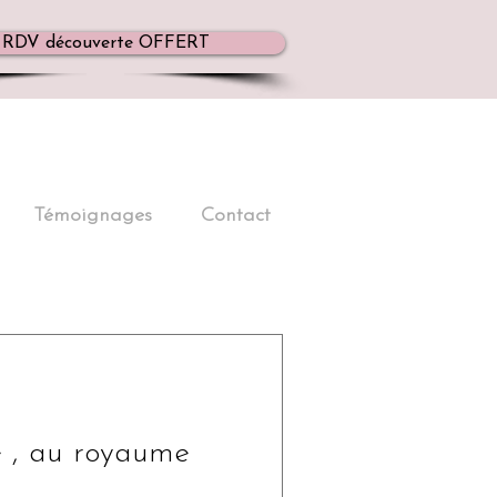
RDV découverte OFFERT
Témoignages
Contact
e , au royaume