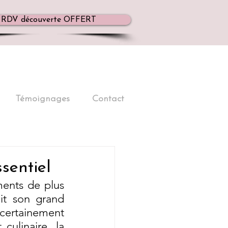
RDV découverte OFFERT
Témoignages
Contact
ssentiel
ments de plus 
it son grand 
certainement 
ulinaire, la 