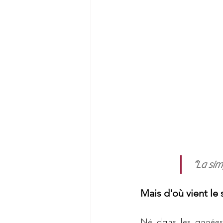
 “La sim
Mais d'où vient le 
Né dans les années