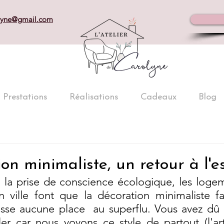
olyne@gmail.com
Prestations
Réalisations
Cadeaux
Blog
on minimaliste, un retour à l'e
e, la prise de conscience écologique, les loge
n ville font que la décoration minimaliste fa
aisse aucune place  au superflu. Vous avez dû 
r car nous voyons ce style de partout (l'art c