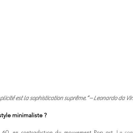
plicité est la sophistication suprême.” – 
Leonardo da Vin
style minimaliste ?
 60,
 en contradiction du mouvement Pop art. L
e con