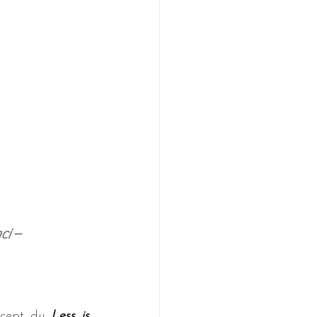
ci
 –
cept du 
Less is 