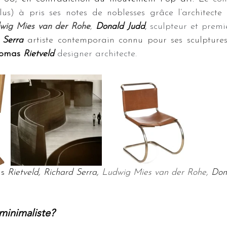
plus) à pris ses notes de noblesses grâce 
l’architecte
wig Mies van der Rohe
, 
Donald Judd
,
sculpteur et premie
 Serra
artiste contemporain connu pour ses sculpture
omas 
Rietveld 
designer architecte.
s 
Rietveld, 
Richard Serra, 
Ludwig Mies van der Rohe, 
Don
 minimaliste?