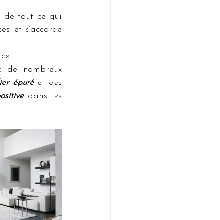
es et s’accorde 
ce. 
ec de nombreux 
ier épuré
 et des 
ositive
 dans les 