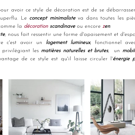
uperflu. Le 
concept minimaliste
 va dans toutes les pièc
 comme la 
décoration 
scandinave
 ou encore 
z
en
.
ste
, nous fait ressentir une forme d'apaisement et d'espa
e c'est avoir un 
logement lumineux
, fonctionnel av
privilégiant les 
matières naturelles et brutes
,  un 
mobil
vantage de ce style est qu'il laisse circuler l'
énergie p