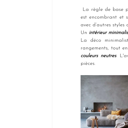
 La règle de base pour avoir ce style de décoration est de se débarrasser de tout ce qui 
est encombrant et s
avec d’autres styles
Un 
intérieur minimali
La déco minimalist
rangements, tout en 
couleurs neutres
. L'a
pièces.