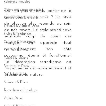
Relooking meubles
Objets déco personnalisés
Qui n'a pas entendu parler de la 
décoration scandinave ? Un style 
Ateliers Déco & Créatifs
de plus en plus rependu au sein 
Travaux & Astuces Déco
de nos foyers. Le style scandinave 
Styles & Tendances
véritable coup de cœur des 
Couleurs & Matériaux
français. On apprécie tout 
particulièrement son côté 
Bien-être & Déco
cocooning, épuré et fonctionnel.  
Plantes & Jardins
La décoration scandinave est 
Festivités et Déco
respectueuse de l'environnement et 
DIY & Upcycling
proche de la nature.  
Animaux & Déco
Tests déco et bricolage
Vidéos Déco