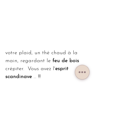
votre plaid, un thé chaud à la 
main, regardant le 
feu de bois
crépiter.  Vous avez l'
esprit 
scandinave
 ... !!!
Les couleurs : le blanc est la 
principale couleur du style 
scandinave car il 
reflète la 
lumière
.  Pour un peu de peps 
mettre des touches de 