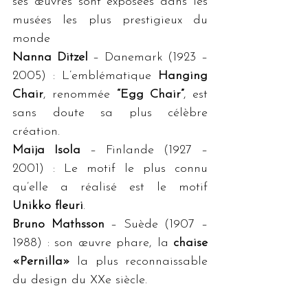
ses œuvres sont exposées dans les 
musées les plus prestigieux du 
monde
Nanna Ditzel
 – Danemark (1923 – 
2005) : L’emblématique 
Hanging 
Chair
, renommée 
“Egg Chair”
, est 
sans doute sa plus célèbre 
création.
Maija Isola
 – Finlande (1927 – 
2001) : Le motif le plus connu 
qu’elle a réalisé est le motif 
Unikko fleuri
. 
Bruno Mathsson
 – Suède (1907 – 
1988) : son œuvre phare, la 
chaise 
«Pernilla» 
la plus reconnaissable 
du design du XXe siècle.