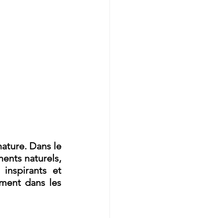
ature. Dans le 
ents naturels
, 
nspirants et 
relaxants. Cette approche est devenue incontournable, particulièrement dans les 