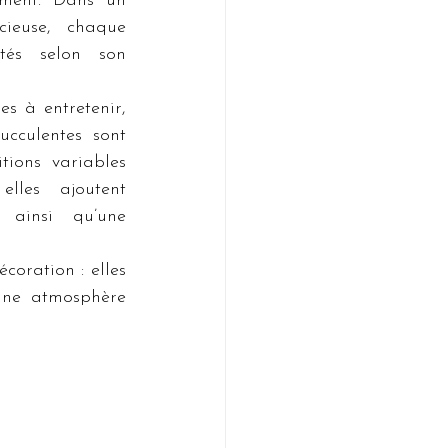
ement. Dans un 
euse, chaque 
étés selon son 
s à entretenir, 
cculentes sont 
ions variables 
lles ajoutent 
ainsi qu’une 
oration : elles 
une atmosphère 