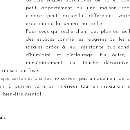
caractéristiques spécifiques de votre log
petit appartement ou une maison spaci
espace peut accueillir différentes vari
exposition à la lumière naturelle.
Pour ceux qui recherchent des plantes facile
des espèces comme les fougères ou les su
idéales grâce à leur résistance aux condit
d'humidité et d'éclairage. En outre, e
immédiatement une touche décorative 
au sein du foyer.
 que certaines plantes ne servent pas uniquement de déc
ent à purifier votre air intérieur tout en instaurant 
 bien-être mental.
els