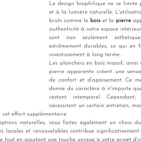
Le design biophilique ne se limite 
et à la lumière naturelle. L'utilisat
bruts comme le 
bois
 et la 
pierre
 app
authenticité à votre espace intérieur
sont non seulement esthétique
extrêmement durables, ce qui en fa
investissement à long terme.
Les planchers en bois massif, ainsi 
pierre apparente créent une sensa
de confort et d’apaisement. Ce mé
donne du caractère à n'importe que
restant intemporel. Cependant, 
nécessitent un certain entretien, mai
cet effort supplémentaire.
options naturelles, vous faites également un choix dur
ces locales et renouvelables contribue significativement 
 tout en ajoutant une touche unique à votre projet d’in