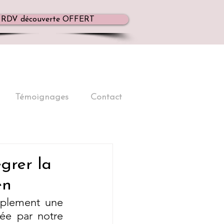
RDV découverte OFFERT
Témoignages
Contact
égrer la
en
mplement une 
ée par notre 