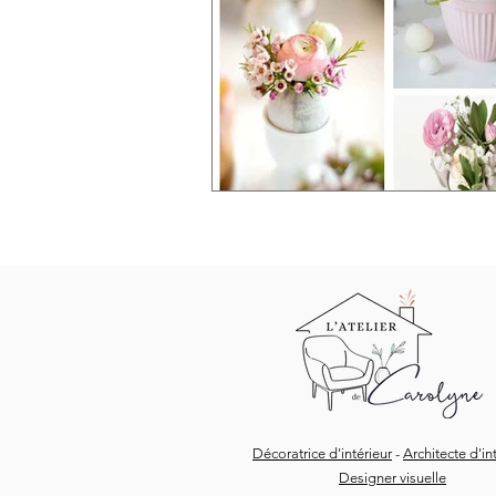
Décoratrice d'intérieur
-
Architecte d'in
Designer visuelle