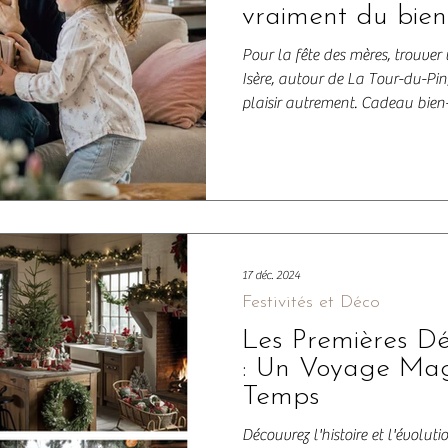
vraiment du bien
Pour la fête des mères, trouver
Isère, autour de La Tour-du-Pin,
plaisir autrement. Cadeau bien-
artisanale… ces attentions local
plus qu’un objet : une émotion
expérience unique. Parce qu’un c
marque et qui se vit.
17 déc. 2024
Festivités et Déco
Les Premières Dé
: Un Voyage Mag
Temps
Découvrez l'histoire et l'évolu